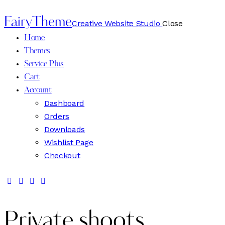
FairyTheme
Creative Website Studio
Close
Home
Themes
Service Plus
Cart
Account
Dashboard
Orders
Downloads
Wishlist Page
Checkout
Private shoots