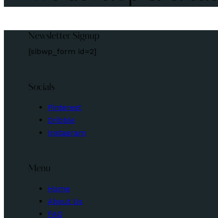
Newsletter Signup
[sibwp_form id=2]
Socials
Pinterest
Dribble
Instagram
Menu
Home
About Us
FAQ